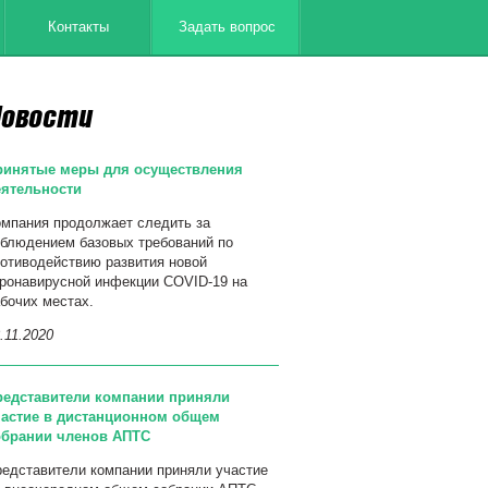
Контакты
Задать вопрос
овости
ринятые меры для осуществления
еятельности
мпания продолжает следить за
блюдением базовых требований по
отиводействию развития новой
ронавирусной инфекции COVID-19 на
бочих местах.
.11.2020
редставители компании приняли
частие в дистанционном общем
обрании членов АПТС
едставители компании приняли участие