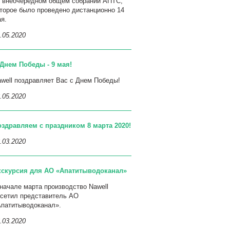
о внеочередном общем собрании АПТС,
торое было проведено дистанционно 14
я.
.05.2020
Днем Победы - 9 мая!
well поздравляет Вас с Днем Победы!
.05.2020
оздравляем с праздником 8 марта 2020!
.03.2020
кскурсия для АО «Апатитыводоканал»
начале марта производство Nawell
сетил представитель АО
Апатитыводоканал».
.03.2020