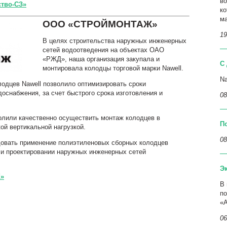
в
тво-СЗ»
ко
ма
ООО «СТРОЙМОНТАЖ»
19
В целях строительства наружных инженерных
сетей водоотведения на объектах ОАО
«РЖД», наша организация закупала и
С 
монтировала колодцы торговой марки
Nawell
.
Na
олодцев
Nawell
позволило оптимизировать сроки
оснабжения, за счет быстрого срока изготовления и
08
олили качественно осуществить монтаж колодцев в
П
ой вертикальной нагрузкой.
08
ать применение полиэтиленовых сборных колодцев
 и проектировании наружных инженерных сетей
Э
»
В 
по
«
06