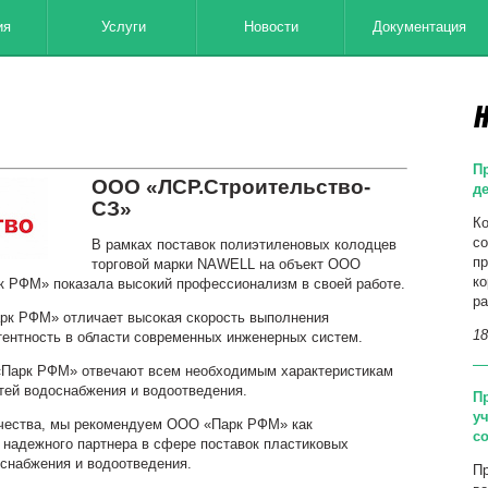
ия
Услуги
Новости
Документация
Н
П
ООО «ЛСР.Строительство-
д
СЗ»
Ко
со
В рамках поставок полиэтиленовых колодцев
пр
торговой марки
NAWELL
на объект ООО
ко
к РФМ» показала высокий профессионализм в своей работе.
ра
арк РФМ» отличает высокая скорость выполнения
18
тентность в области современных инженерных систем.
«Парк РФМ» отвечают всем необходимым характеристикам
тей водоснабжения и водоотведения.
П
у
ичества, мы рекомендуем ООО «Парк РФМ» как
с
 надежного партнера в сфере поставок пластиковых
снабжения и водоотведения.
Пр